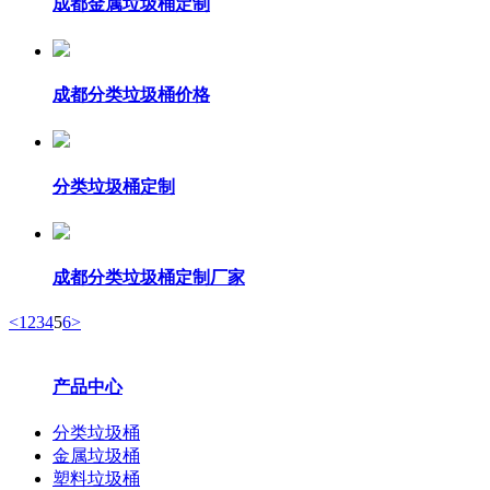
成都金属垃圾桶定制
成都分类垃圾桶价格
分类垃圾桶定制
成都分类垃圾桶定制厂家
<
1
2
3
4
5
6
>
产品中心
分类垃圾桶
金属垃圾桶
塑料垃圾桶