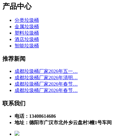
产品中心
分类垃圾桶
金属垃圾桶
塑料垃圾桶
酒店垃圾桶
智能垃圾桶
推荐新闻
成都垃圾桶厂家2026年五一…
成都垃圾桶厂家2026年清明…
成都垃圾桶厂家2026年春节…
成都垃圾桶厂家2026年春节…
联系我们
电话：13408614686
地址：德阳市广汉市北外乡云盘村5幢1号车间