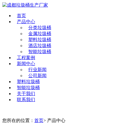
首页
产品中心
分类垃圾桶
金属垃圾桶
塑料垃圾桶
酒店垃圾桶
智能垃圾桶
工程案例
新闻中心
行业新闻
公司新闻
塑料垃圾桶
智能垃圾桶
关于我们
联系我们
您所在的位置：
首页
> 产品中心