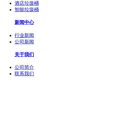
酒店垃圾桶
智能垃圾桶
新闻中心
行业新闻
公司新闻
关于我们
公司简介
联系我们