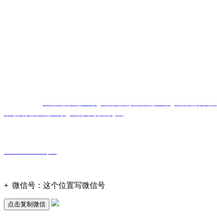
友情链接：
成都垃圾桶厂家
成都智能垃圾桶厂家
成都塑料垃
不锈钢垃圾桶厂家
成都果皮箱定制
版权声明：本网站所刊内容未经本网站及作者本人许可， 不
署名者均为原始状况，但作者发现后可告知认领，我们仍会及
2021033232号-2
+
微信号：
这个位置写微信号
点击复制微信