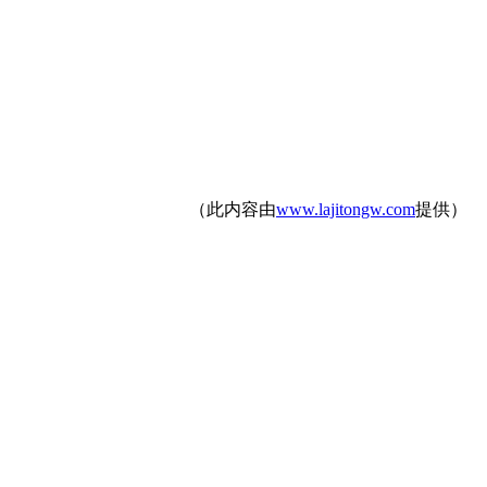
（此内容由
www.lajitongw.com
提供）