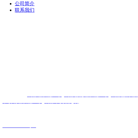
公司简介
联系我们
友情链接：
成都垃圾桶厂家
成都智能垃圾桶厂家
成都塑料垃
不锈钢垃圾桶厂家
成都果皮箱定制
版权声明：本网站所刊内容未经本网站及作者本人许可， 不
署名者均为原始状况，但作者发现后可告知认领，我们仍会及
2021033232号-2